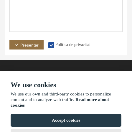
Política de privacitat
Presentar
We use cookies
adreça
Correuelectrònic
Telèfon
We use our own and third-party cookies to personalize
content and to analyze web traffic.
Read more about
cookies
?2021 waimaoniu.net
Accept cookies