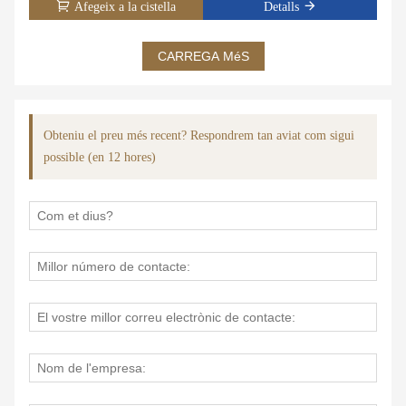
Afegeix a la cistella
Detalls
场景、合作合作栘4%u3作栘4%u3栔%u 6280术、生 产实力、
销售量、库存量等多种角度fffu5度fffcc 8bed言精简 ，通
顺连贯。
CARREGA MéS
Obteniu el preu més recent? Respondrem tan aviat com sigui
possible (en 12 hores)