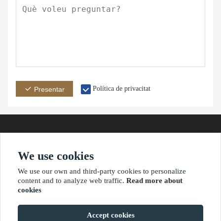
Política de privacitat
Presentar
We use cookies
adreça
Correuelectrònic
Telèfon
We use our own and third-party cookies to personalize
content and to analyze web traffic.
Read more about
cookies
?2021 waimaoniu.net
Accept cookies