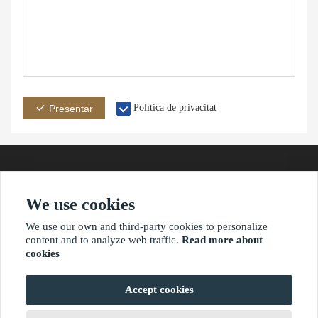
Política de privacitat
Presentar
We use cookies
adreça
Correuelectrònic
Telèfon
We use our own and third-party cookies to personalize
content and to analyze web traffic.
Read more about
cookies
?2021 waimaoniu.net
Accept cookies