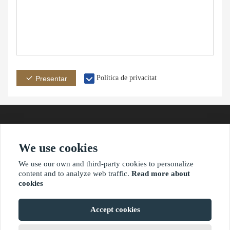
Política de privacitat
Presentar
We use cookies
adreça
Correuelectrònic
Telèfon
We use our own and third-party cookies to personalize
content and to analyze web traffic.
Read more about
cookies
?2021 waimaoniu.net
Accept cookies